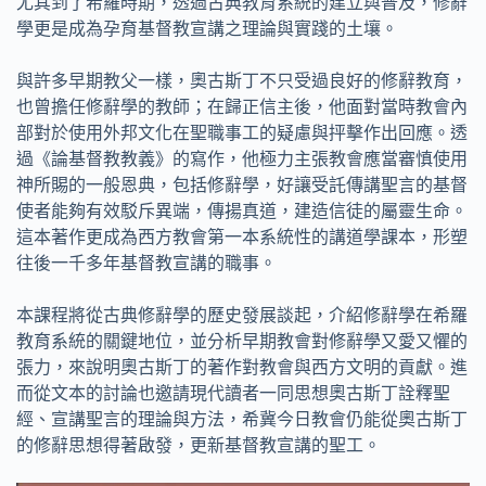
尤其到了希羅時期，透過古典教育系統的建立與普及，修辭
學更是成為孕育基督教宣講之理論與實踐的土壤。
與許多早期教父一樣，奧古斯丁不只受過良好的修辭教育，
也曾擔任修辭學的教師；在歸正信主後，他面對當時教會內
部對於使用外邦文化在聖職事工的疑慮與抨擊作出回應。透
過《論基督教教義》的寫作，他極力主張教會應當審慎使用
神所賜的一般恩典，包括修辭學，好讓受託傳講聖言的基督
使者能夠有效駁斥異端，傳揚真道，建造信徒的屬靈生命。
這本著作更成為西方教會第一本系統性的講道學課本，形塑
往後一千多年基督教宣講的職事。
本課程將從古典修辭學的歷史發展談起，介紹修辭學在希羅
教育系統的關鍵地位，並分析早期教會對修辭學又愛又懼的
張力，來說明奧古斯丁的著作對教會與西方文明的貢獻。進
而從文本的討論也邀請現代讀者一同思想奧古斯丁詮釋聖
經、宣講聖言的理論與方法，希冀今日教會仍能從奧古斯丁
的修辭思想得著啟發，更新基督教宣講的聖工。