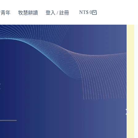
NT$
0
智青年
牧慧耕讀
登入 / 註冊