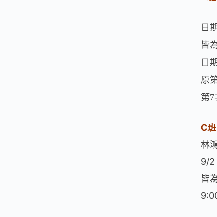
日
皆
日
原
第
7
C班
林
9/2
皆為
9: