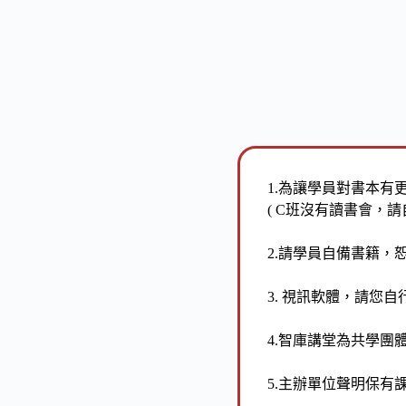
1.
為讓學員對書本有更
( C班沒有讀書會，請
2.
請學員自備書籍，
3.
視訊軟體，請您自
4.
智庫講堂為共學團
5.
主辦單位聲明保有