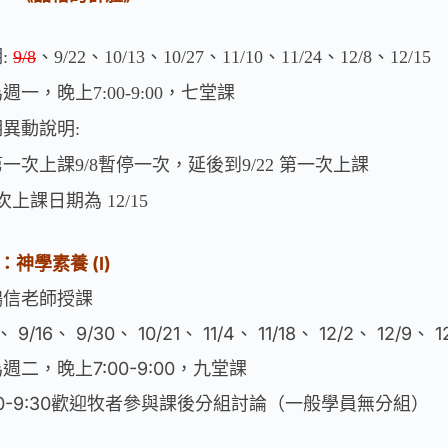
期
、
、
、
、
、
、
、
:
9/8
9/22
10/13
10/27
11/10
11/24
12/8
12/15
為週一，晚上
，七堂課
7:00-9:00
期異動說明
:
第一次上課
暫停一次，延後到
第一次上課
9/8
9/22
次上課日期為
12/15
：神學素養 (I)
鴻信老師授課
、 9/16、 9/30、 10/21、 11/4、 11/18、 12/2、 12/9、 1
週二，晚上7:00-9:00，九堂課
00-9:30歡迎牧者參與課後分組討論（一般學員無分組）