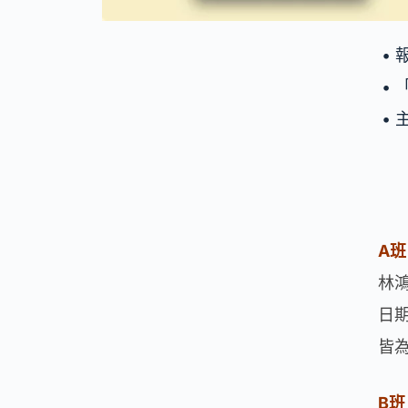
•
• 
•
A
林
日期:
皆為
B