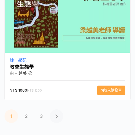
線上學苑
教會生態學
由 -
越美 梁
NT$
1000
放入購物車
NT$
1200
1
2
3