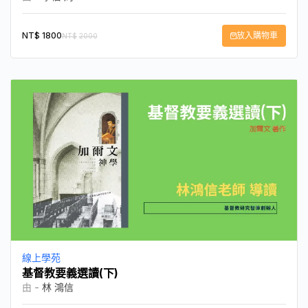
NT$
1800
放入購物車
NT$
2000
線上學苑
基督教要義選讀(下)
由 -
林 鴻信