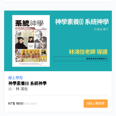
線上學苑
神學素養(I) 系統神學
由 -
林 鴻信
NT$
1800
放入購物車
NT$
2000