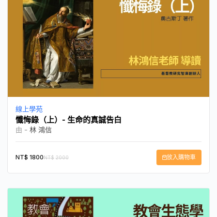
線上學苑
懺悔錄（上）- 生命的真誠告白
由 -
林 鴻信
NT$
1800
放入購物車
NT$
2000