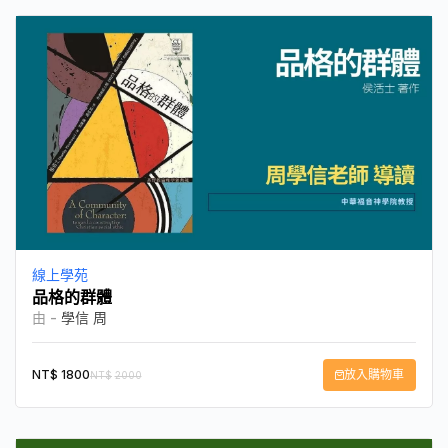
線上學苑
品格的群體
由 -
學信 周
NT$
1800
放入購物車
NT$
2000