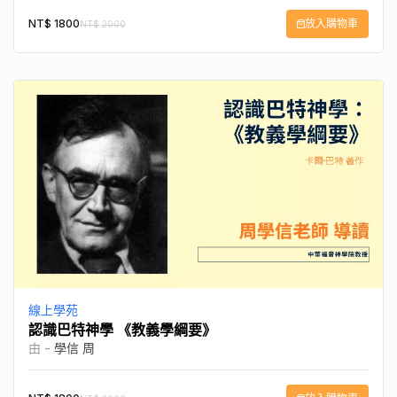
NT$
1800
放入購物車
NT$
2000
線上學苑
認識巴特神學 《教義學綱要》
由 -
學信 周