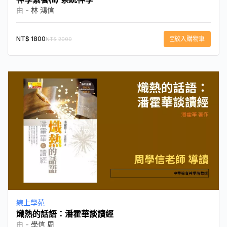
由 -
林 鴻信
NT$
1800
放入購物車
NT$
2000
線上學苑
熾熱的話語：潘霍華談讀經
由 -
學信 周