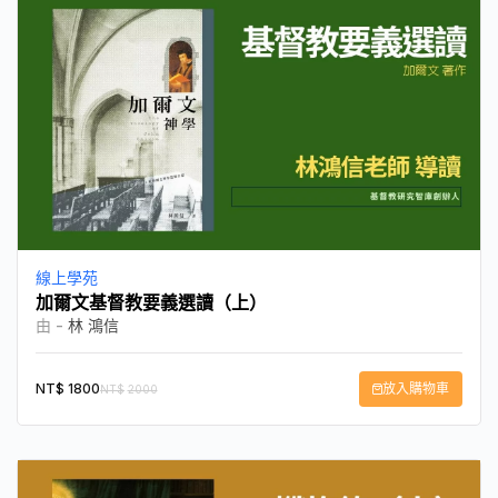
線上學苑
加爾文基督教要義選讀（上）
由 -
林 鴻信
NT$
1800
放入購物車
NT$
2000