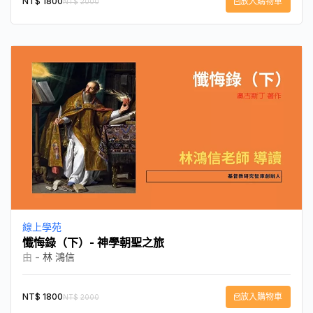
NT$
1800
放入購物車
NT$
2000
線上學苑
懺悔錄（下）- 神學朝聖之旅
由 -
林 鴻信
NT$
1800
放入購物車
NT$
2000