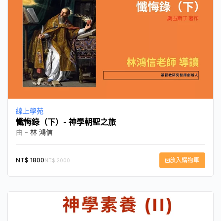
線上學苑
懺悔錄（下）- 神學朝聖之旅
由 -
林 鴻信
NT$
1800
放入購物車
NT$
2000