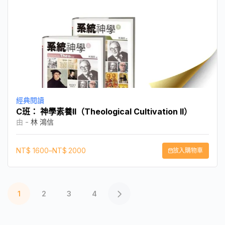
經典閱讀
C班： 神學素養II（Theological Cultivation II）
由 -
林 鴻信
NT$
1600
–
NT$
2000
放入購物車
1
2
3
4