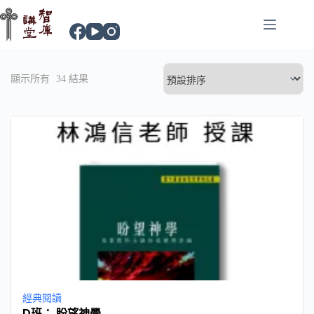
顯示所有
34
結果
經典閱讀
D班： 盼望神學