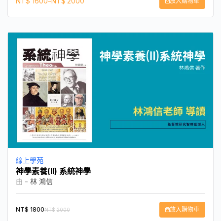
NT$
1600
–
NT$
2000
放入購物車
線上學苑
神學素養(II) 系統神學
由 -
林 鴻信
NT$
1800
放入購物車
NT$
2000