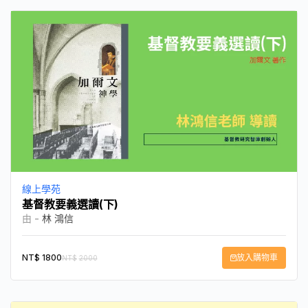
線上學苑
基督教要義選讀(下)
由 -
林 鴻信
NT$
1800
放入購物車
NT$
2000