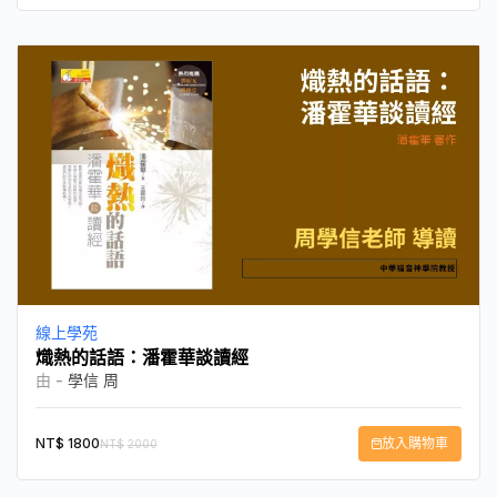
線上學苑
熾熱的話語：潘霍華談讀經
由 -
學信 周
NT$
1800
放入購物車
NT$
2000