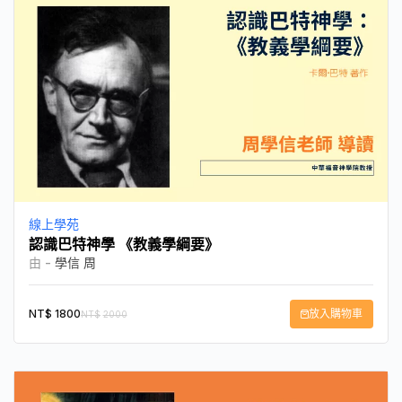
線上學苑
認識巴特神學 《教義學綱要》
由 -
學信 周
NT$
1800
放入購物車
NT$
2000