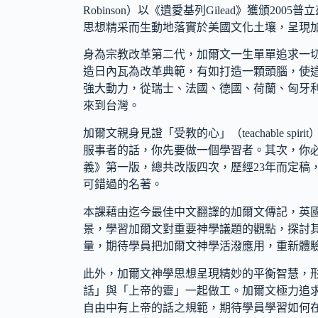
Robinson）以《遺愛基列Gilead》獲頒2
思想精采而生動地落實於美國文化土壤，呈現
身為宗教改革第二代，加爾文一生單單追求一
造日內瓦為改革典範，有如打造一顆頭腦，使
強大動力，從瑞士、法國、德國、荷蘭、匈牙
來到台灣。
加爾文親身見證「受教的心」（teachable s
服事者的話，你先要做一個學習者。其次，你必
義》第一版，總共改版四次，歷經23年而定稿
可錯過的名著。
本課藉由迄今最佳中文翻譯的加爾文傳記，英
景，學習加爾文對重要神學議題的觀點，探討
量，期待學員把加爾文神學活潑應用，重新體
此外，加爾文神學思想呈現精妙的平衡智慧，形成改革
話」與「上帝的靈」一起做工。加爾文極力追
自由中有上帝的話之規範，期待學員學習如何