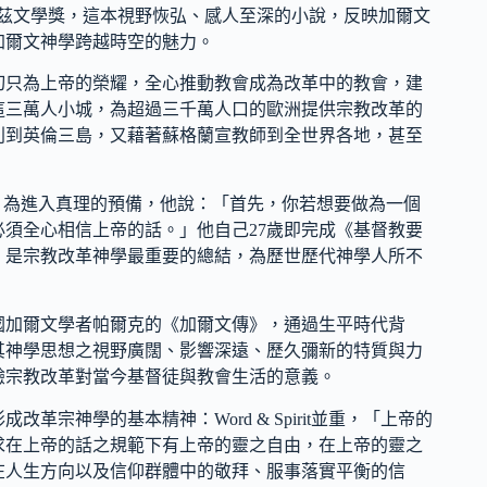
005普立茲文學獎，這本視野恢弘、感人至深的小說，反映加爾文
加爾文神學跨越時空的魅力。
切只為上帝的榮耀，全心推動教會成為改革中的教會，建
這三萬人小城，為超過三千萬人口的歐洲提供宗教改革的
利到英倫三島，又藉著蘇格蘭宣教師到全世界各地，甚至
pirit）為進入真理的預備，他說：「首先，你若想要做為一個
須全心相信上帝的話。」他自己27歲即完成《基督教要
，是宗教改革神學最重要的總結，為歷世歷代神學人所不
國加爾文學者帕爾克的《加爾文傳》，通過生平時代背
其神學思想之視野廣闊、影響深遠、歷久彌新的特質與力
驗宗教改革對當今基督徒與教會生活的意義。
宗神學的基本精神：Word & Spirit並重，「上帝的
求在上帝的話之規範下有上帝的靈之自由，在上帝的靈之
在人生方向以及信仰群體中的敬拜、服事落實平衡的信