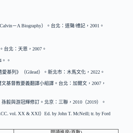
Calvin－A Biography）。台北：道聲/禮記，2001。
》。台北：天恩，2007。
4。。
）。《遺愛基列》（Gilead）。新北市：木馬文化，2022。
爾文基督教要義翻譯小組譯。台北：加爾文，2007，
毅與游冠輝修訂。北京：三聯，2010（2019）。
n.（LCC. vol. XX & XXI）Ed. by John T. McNeill; tr. by Ford
閱讀進度(頁數)