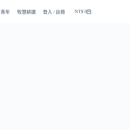
NT$
0
智青年
牧慧耕讀
登入 / 註冊