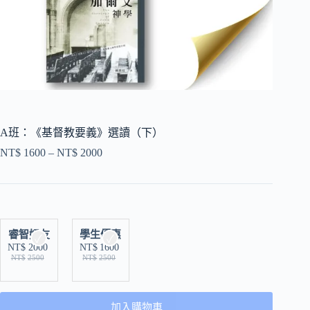
A班：《基督教要義》選讀（下）
NT$
1600
–
NT$
2000
睿智好友
學生優惠
NT$
2000
NT$
1600
NT$
2500
NT$
2500
加入購物車