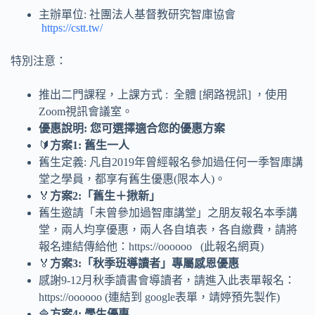
主辦單位: 社團法人基督教研究智庫協會
https://cstt.tw/
特別注意：
推出二門課程，上課方式 : 全體 [網路視訊] ，使用
Zoom視訊會議室。
優惠說明
:
您可選擇適合您的優惠方案
🔰
方案
1:
舊生一人
舊生定義: 凡自2019年曾經報名參加過任何一季智庫講
堂之學員，都享有舊生優惠(限本人)。
🏅
方案
2:
「舊生＋揪新」
舊生邀請「未曾參加過智庫講堂」之朋友報名本季講
堂，兩人均享優惠，兩人各自填表，各自繳費，請將
報名連結傳給他：https://oooooo (此報名網頁)
🏅
方案
3:
「秋季班導讀者」專屬感恩優惠
感謝9-12月秋季讀書會導讀者，請進入此表單報名：
https://oooooo (連結到 google表單，靖婷預先製作)
🔷
方案
4:
學生優惠