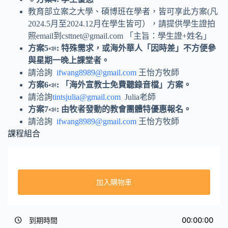
教育部立案之大學、碩博班在學者，皆可享此方案(凡
2024.5月至2024.12月在學生皆可），請提供學生證拍
照email到
csttnet@gmail.com
「主旨：學生證+姓名」
方案
5
📣
:
特殊需求，或海外華人「因時差」不方便參
與星期一晚上課堂者。
請洽詢
ifwang8989@gmail.com
王怡方牧師
方案
6
📣
:
「海外宣教士免費聽錄音檔」方案。
請洽詢
tintsjulia@gmail.com
Julia老師
方案
7
📣
:
由牧者發動的教會團體特優惠報名。
請洽詢
ifwang8989@gmail.com
王怡方牧師
課程組合
加入購物車
到期時間
00:00:00