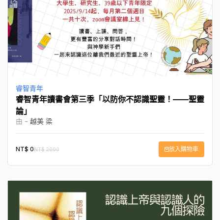
睿智青年
睿智青年讀書會第三季「以防你不認識聖靈！——聖靈
論」
由 -
越美 梁
NT$
0
放入購物車
NT$
2000