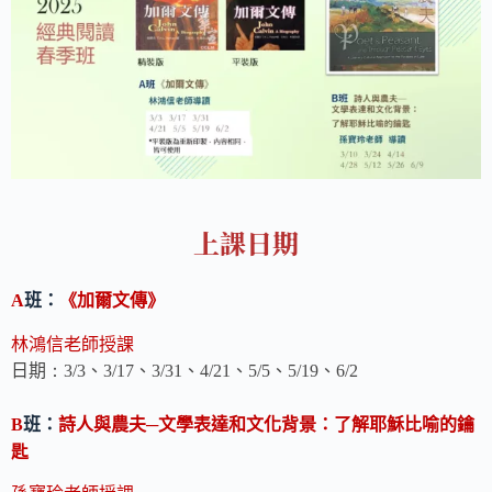
上課日期
班：
《加爾文傳》
A
林鴻信老師授課
日期
、
、
、
、
、
、
：3/3
3/17
3/31
4/21
5/5
5/19
6/2
班：
詩人與農夫─文學表達和文化背景：了解耶穌比喻的鑰
B
匙